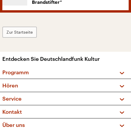
Brandstifter“
Zur Startseite
Entdecken Sie Deutschlandfunk Kultur
Programm
Vorschau und Rückschau
Hören
Sendungen und Podcasts
Livestream
Service
Musikliste
Frequenzen (UKW + DAB+)
FAQ
Kontakt
Kakadu – Das Kinderprogramm
Apps
Archiv
Hörerservice
Über uns
Newsletter