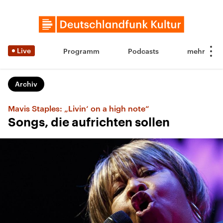
Live
Programm
Podcasts
Archiv
Mavis Staples: „Livin‘ on a high note“
Songs, die aufrichten sollen