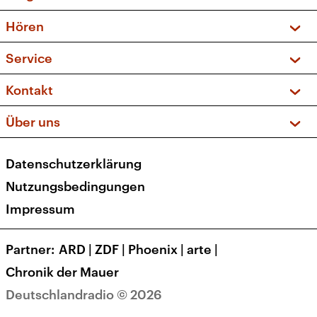
Vorschau und Rückschau
Hören
Sendungen und Podcasts
Livestream
Service
Musikliste
Frequenzen (UKW + DAB+)
FAQ
Kontakt
Kakadu – Das Kinderprogramm
Apps
Archiv
Hörerservice
Über uns
Newsletter
Social Media
Deutschlandradio
RSS
Datenschutzerklärung
Presse
Veranstaltungen
Nutzungsbedingungen
Karriere
Impressum
Transparenz
Korrekturen und Richtigstellungen
Partner
ARD
|
ZDF
|
Phoenix
|
arte
|
Barrierefreiheit
Chronik der Mauer
Deutschlandradio © 2026