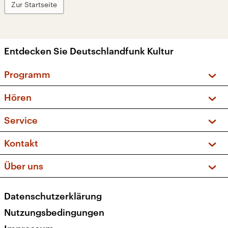
Zur Startseite
Entdecken Sie Deutschlandfunk Kultur
Programm
Vorschau und Rückschau
Hören
Sendungen und Podcasts
Livestream
Service
Musikliste
Frequenzen (UKW + DAB+)
FAQ
Kontakt
Kakadu – Das Kinderprogramm
Apps
Archiv
Hörerservice
Über uns
Newsletter
Social Media
Deutschlandradio
RSS
Datenschutzerklärung
Presse
Veranstaltungen
Nutzungsbedingungen
Karriere