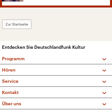
Zur Startseite
Entdecken Sie Deutschlandfunk Kultur
Programm
Vorschau und Rückschau
Hören
Sendungen und Podcasts
Livestream
Service
Musikliste
Frequenzen (UKW + DAB+)
FAQ
Kontakt
Kakadu – Das Kinderprogramm
Apps
Archiv
Hörerservice
Über uns
Newsletter
Social Media