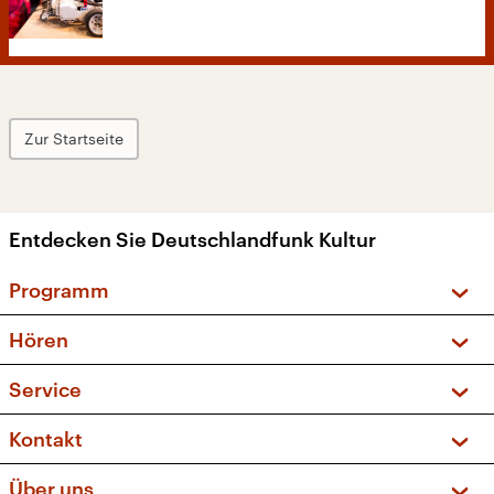
Zur Startseite
Entdecken Sie Deutschlandfunk Kultur
Programm
Vorschau und Rückschau
Hören
Sendungen und Podcasts
Livestream
Service
Musikliste
Frequenzen (UKW + DAB+)
FAQ
Kontakt
Kakadu – Das Kinderprogramm
Apps
Archiv
Hörerservice
Über uns