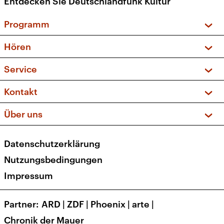
Entdecken Sie Deutschlandfunk Kultur
Programm
Vorschau und Rückschau
Hören
Sendungen und Podcasts
Livestream
Service
Musikliste
Frequenzen (UKW + DAB+)
FAQ
Kontakt
Kakadu – Das Kinderprogramm
Apps
Archiv
Hörerservice
Über uns
Newsletter
Social Media
Deutschlandradio
RSS
Datenschutzerklärung
Presse
Veranstaltungen
Nutzungsbedingungen
Karriere
Impressum
Transparenz
Korrekturen und Richtigstellungen
Partner
ARD
|
ZDF
|
Phoenix
|
arte
|
Barrierefreiheit
Chronik der Mauer