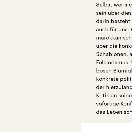
Selbst wer si
sein über die
darin besteht
auch für uns. 
marokkanische
über die konk
Schablonen, a
Folklorismus. 
bösen Blumigk
konkrete poli
der hierzuland
Kritik an sein
sofortige Kon
das Leben sc