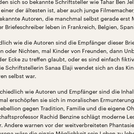
den sich so bekannte Schriftsteller wie Tahar Ben Jel
 einer der ältesten ist, aber auch junge Filmemacher
kannte Autoren, die manchmal selbst gerade erst M
er Briefeschreiber leben in Frankreich, Belgien, Span
dlich wie die Autoren sind die Empfänger dieser Brie
en oder Nichten, mal Kinder von Freunden, dann Un
er Ecke zu treffen glaubt, oder es sind einfach fikti
e Schriftstellerin Sanaa Elaji wendet sich an das Ki
ren selbst war.
chiedlich wie Autoren und Empfänger sind die Inhal
mal erschöpfen sie sich in moralischen Ermunterun
 Rebellion gegen Tradition, Familie und die eigene 
schaftsprofessor Rachid Benzine schlägt moderne Le
r. Andere warnen vor der weitverbreiteten Phantasie
uropa wäre die einzig Möglichkeit sein Leben zu leb