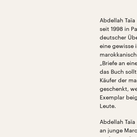
Abdellah Taïa 
seit 1998 in P
deutscher Übe
eine gewisse i
marokkanische
„Briefe an ei
das Buch soll
Käufer der ma
geschenkt, we
Exemplar beig
Leute.
Abdellah Taïa 
an junge Maro