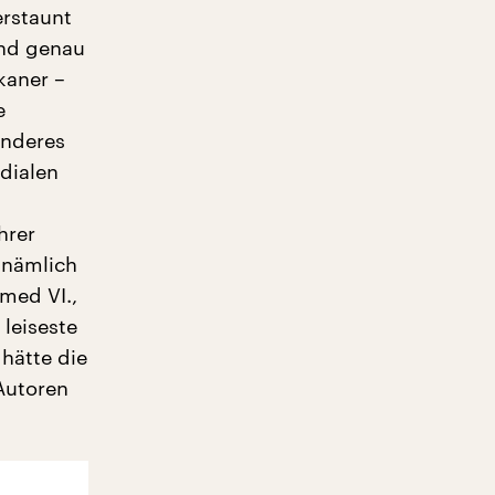
erstaunt
Und genau
kaner –
e
anderes
dialen
hrer
 nämlich
med VI.,
 leiseste
 hätte die
Autoren