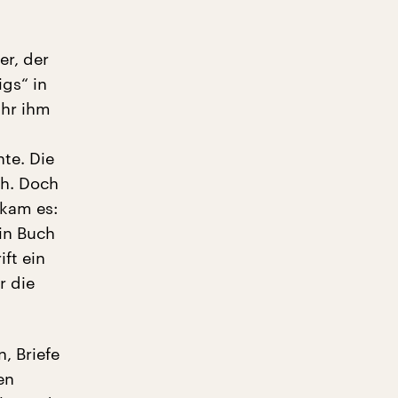
er, der
igs“ in
uhr ihm
te. Die
ch. Doch
 kam es:
in Buch
ft ein
r die
, Briefe
en