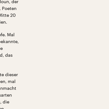
loun, der
, Poeten
itte 20
ien.
fe. Mal
bekannte,
ve
nd, das
te dieser
gen, mal
Ohnmacht
sarten
, die
en.