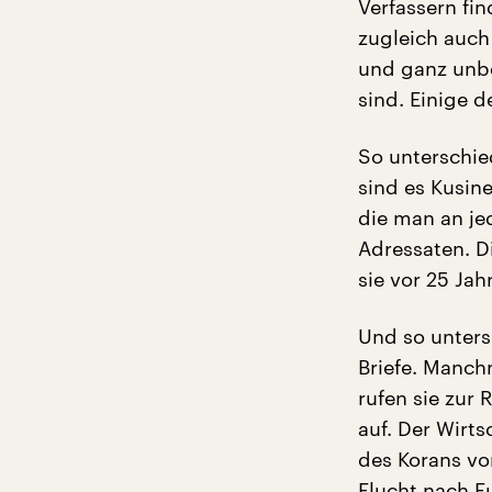
Verfassern fin
zugleich auch
und ganz unbe
sind. Einige d
So unterschie
sind es Kusin
die man an jed
Adressaten. Di
sie vor 25 Jah
Und so unters
Briefe. Manch
rufen sie zur
auf. Der Wirt
des Korans vo
Flucht nach E