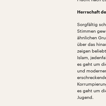
Herrschaft d
Sorgfältig sc
Stimmen gewäh
ähnlichen Gru
über das hina
zeigen belieb
Islam, jedenfa
es geht um di
und modernen 
erschreckende
Korrumpierung
es geht um di
Jugend.