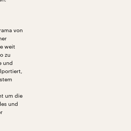
orama von
ner
e weit
o zu
e und
lportiert,
ystem
ht um die
des und
er