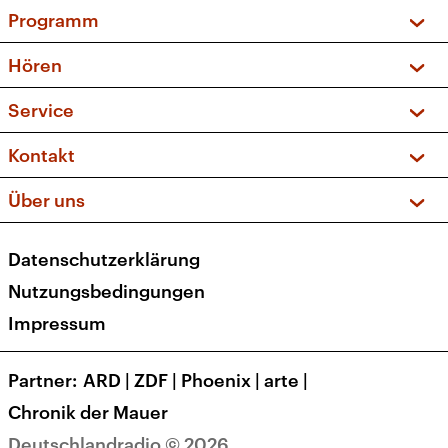
Programm
Vorschau und Rückschau
Hören
Sendungen und Podcasts
Livestream
Service
Musikliste
Frequenzen (UKW + DAB+)
FAQ
Kontakt
Kakadu – Das Kinderprogramm
Apps
Archiv
Hörerservice
Über uns
Newsletter
Social Media
Deutschlandradio
RSS
Datenschutzerklärung
Presse
Veranstaltungen
Nutzungsbedingungen
Karriere
Impressum
Transparenz
Korrekturen und Richtigstellungen
Partner
ARD
|
ZDF
|
Phoenix
|
arte
|
Barrierefreiheit
Chronik der Mauer
Deutschlandradio © 2026