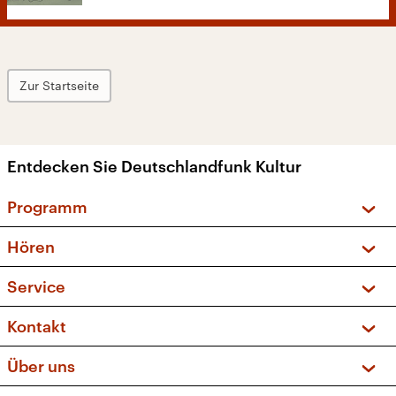
Zur Startseite
Entdecken Sie Deutschlandfunk Kultur
Programm
Vorschau und Rückschau
Hören
Sendungen und Podcasts
Livestream
Service
Musikliste
Frequenzen (UKW + DAB+)
FAQ
Kontakt
Kakadu – Das Kinderprogramm
Apps
Archiv
Hörerservice
Über uns
Newsletter
Social Media