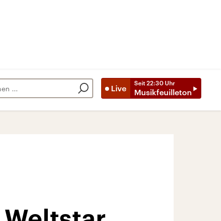
Seit
22:30
Uhr
Live
Musikfeuilleton
 Weltstar