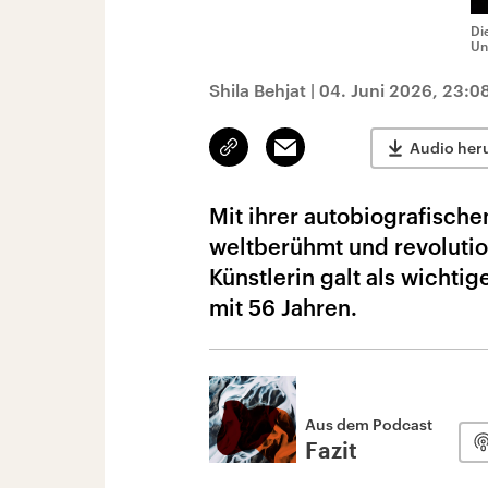
Di
Un
Shila Behjat
|
04. Juni 2026, 23:0
Link
Email
Audio her
kopieren/teilen
Mit ihrer autobiografisch
weltberühmt und revolutio
Künstlerin galt als wichtig
mit 56 Jahren.
Aus dem Podcast
Fazit