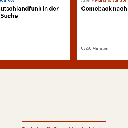
Sources“
Marjane Satrapi
utschlandfunk in der
Comeback nach 
-Suche
07:50 Minuten