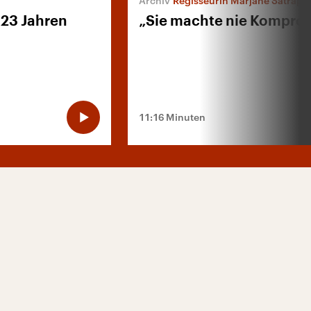
Regisseurin Marjane Satrapi über „Mari
23 Jahren
„Sie machte nie Kompro
11:16 Minuten