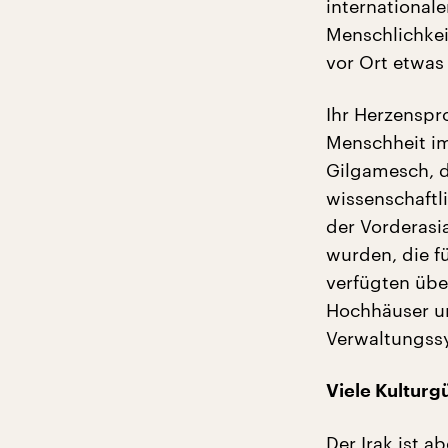
internationale
Menschlichkei
vor Ort etwas
Ihr Herzenspro
Menschheit im
Gilgamesch, d
wissenschaftli
der Vorderasia
wurden, die f
verfügten übe
Hochhäuser un
Verwaltungssys
Viele Kulturg
Der Irak ist a