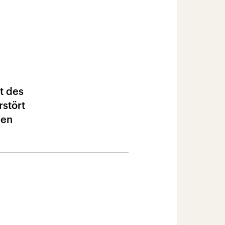
t des
rstört
hen