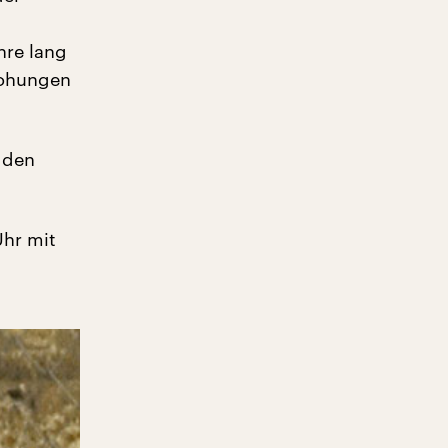
hre lang
rohungen
l den
Uhr mit