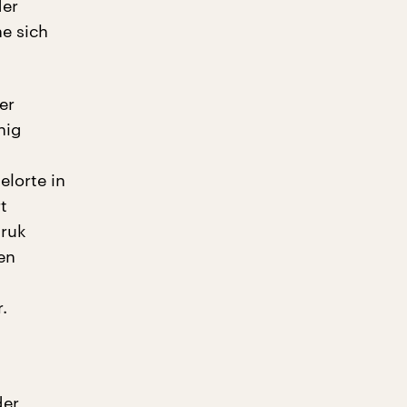
der
e sich
er
nig
elorte in
t
Uruk
en
d
.
der