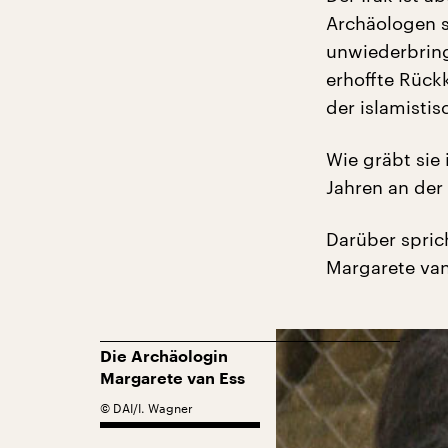
Archäologen s
unwiederbring
erhoffte Rüc
der islamistis
Wie gräbt sie 
Jahren an der
Darüber spric
Margarete van
Die Archäologin
Margarete van Ess
©
DAI/I. Wagner