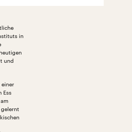
tliche
stituts in
e
 heutigen
st und
 einer
n Ess
ddam
 gelernt
kischen