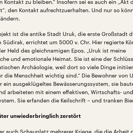
n Kontakt zu bleiben.“ Insofern sei es auch ein „Akt 
t“, den Kontakt aufrechtzuerhalten. Und nur so könn
 ändern.
jekt ist die antike Stadt Uruk, die erste Großstadt d
 Südirak, errichtet um 5000 v. Chr. Hier regierte Kö
er Held des gleichnamigen Epos. „Uruk ist meine
che und emotionale Heimat. Sie ist eine der Schlüss
tischen Archäologie, weil dort so viele Dinge initiier
ür die Menschheit wichtig sind.“ Die Bewohner von 
r ein ausgeklügeltes Bewässerungssystem, sie baut
d arbeiteten mit einem effektiven, Wirtschafts- un
tem. Sie erfanden die Keilschrift – und tranken Bier
üter unwiederbringlich zerstört
ber auch Schauplatz mehrerer Kriege, die die Arbeit 