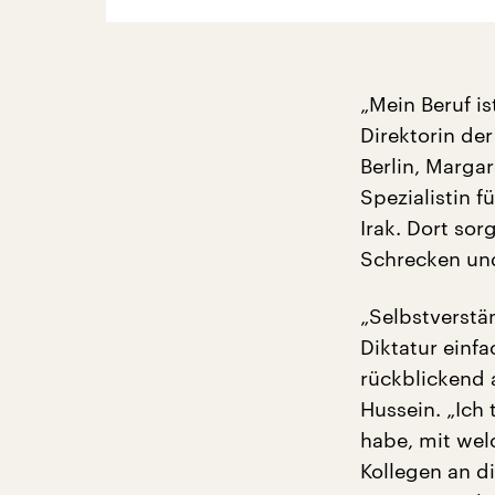
„Mein Beruf is
Direktorin de
Berlin, Margar
Spezialistin 
Irak. Dort sor
Schrecken und
„Selbstverstä
Diktatur einf
rückblickend 
Hussein. „Ich 
habe, mit we
Kollegen an d