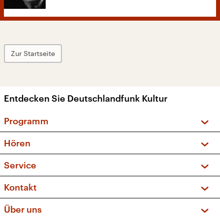
Zur Startseite
Entdecken Sie Deutschlandfunk Kultur
Programm
Vorschau und Rückschau
Hören
Sendungen und Podcasts
Livestream
Service
Musikliste
Frequenzen (UKW + DAB+)
FAQ
Kontakt
Kakadu – Das Kinderprogramm
Apps
Archiv
Hörerservice
Über uns
Newsletter