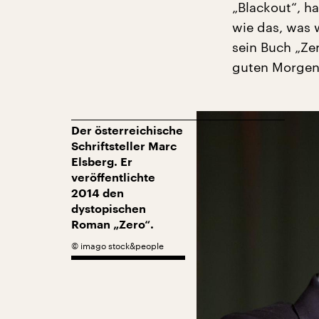
„Blackout“, ha
wie das, was w
sein Buch „Ze
guten Morgen,
Der österreichische
Schriftsteller Marc
Elsberg. Er
veröffentlichte
2014 den
dystopischen
Roman „Zero“.
©
imago stock&people