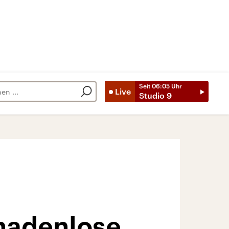
Seit
06:05
Uhr
Live
Studio 9
gnadenlose