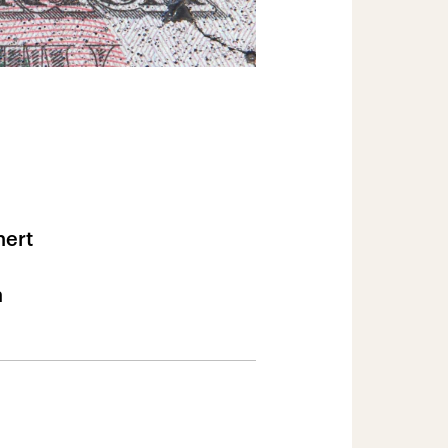
nert
a