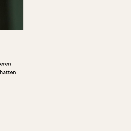
ueren
hatten