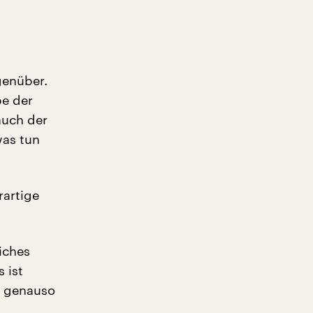
genüber.
be der
auch der
was tun
rartige
iches
 ist
d genauso