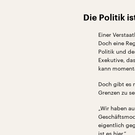
Die Politik is
Einer Verstaa
Doch eine Regu
Politik und d
Exekutive, da
kann momenta
Doch gibt es 
Grenzen zu se
„Wir haben au
Geschäftsmode
eigentlich ge
ist es hier.“