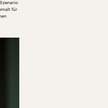
 Szenario
emalt für
önen