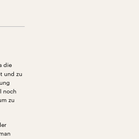
 die
t und zu
nung
l noch
 um zu
der
oman