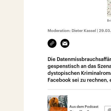
Br
Moderation: Dieter Kassel
|
29.03
Link
Email
kopieren/teilen
Die Datenmissbrauchsaffä
gespenstisch an das Szen
dystopischen Kriminalroma
Facebook sei zu rechnen, 
Aus dem Podcast