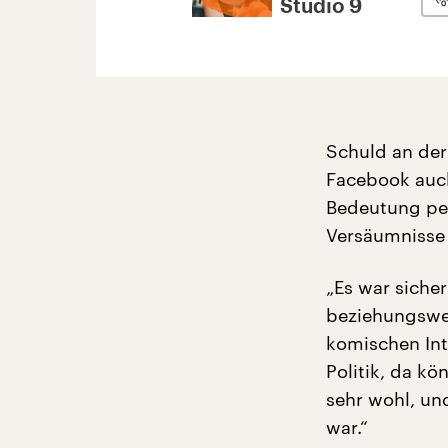
Studio 9
Schuld an der
Facebook auch
Bedeutung per
Versäumnisse b
„Es war sicher
beziehungswei
komischen Int
Politik, da kö
sehr wohl, un
war.“