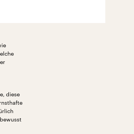
wie
welche
er
e, diese
rnsthafte
ürlich
t bewusst