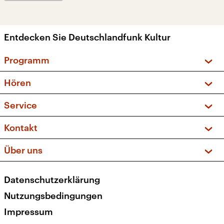
Entdecken Sie Deutschlandfunk Kultur
Programm
Vorschau und Rückschau
Hören
Sendungen und Podcasts
Livestream
Service
Musikliste
Frequenzen (UKW + DAB+)
FAQ
Kontakt
Kakadu – Das Kinderprogramm
Apps
Archiv
Hörerservice
Über uns
Newsletter
Social Media
Deutschlandradio
RSS
Datenschutzerklärung
Presse
Veranstaltungen
Nutzungsbedingungen
Karriere
Impressum
Transparenz