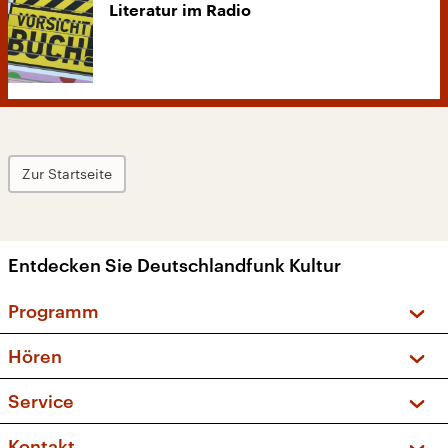
Literatur im Radio
Zur Startseite
Entdecken Sie Deutschlandfunk Kultur
Programm
Vorschau und Rückschau
Hören
Sendungen und Podcasts
Livestream
Service
Musikliste
Frequenzen (UKW + DAB+)
FAQ
Kontakt
Kakadu – Das Kinderprogramm