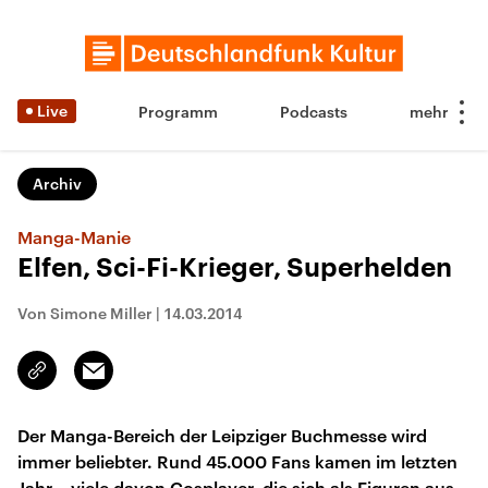
Live
Programm
Podcasts
Archiv
Manga-Manie
Elfen, Sci-Fi-Krieger, Superhelden
Von Simone Miller
|
14.03.2014
Email
Link
kopieren/teilen
Der Manga-Bereich der Leipziger Buchmesse wird
immer beliebter. Rund 45.000 Fans kamen im letzten
Jahr – viele davon Cosplayer, die sich als Figuren aus