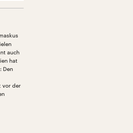
amaskus
ielen
nnt auch
ien hat
: Den
 vor der
en