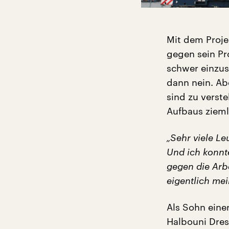
Mit dem Proje
gegen sein Pro
schwer einzu
dann nein. Abe
sind zu verst
Aufbaus zieml
„Sehr viele Le
Und ich konnte
gegen die Arbe
eigentlich mein
Als Sohn eine
Halbouni Dresd