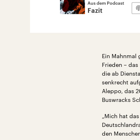
Aus dem Podcast
Fazit
Ein Mahnmal g
Frieden – das
die ab Dienst
senkrecht aufg
Aleppo, das 2
Buswracks Sch
„Mich hat das
Deutschlandrad
den Menschen 