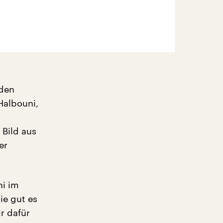
 den
Halbouni,
 Bild aus
er
ni im
ie gut es
r dafür