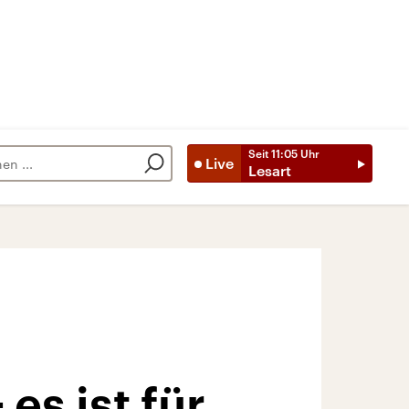
Seit
11:05
Uhr
Live
Lesart
s ist für