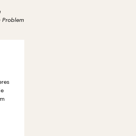
n
in Problem
eres
ie
em