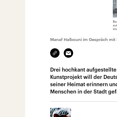
Be
au
im
Manaf Halbouni im Gespräch mit 
Link
Email
kopieren/teilen
Drei hochkant aufgestellt
Kunstprojekt will der Deu
seiner Heimat erinnern un
Menschen in der Stadt gefä