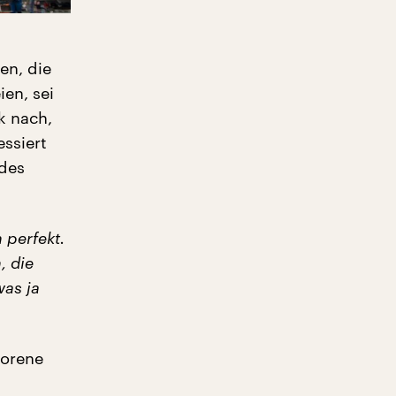
en, die
ien, sei
k nach,
essiert
 des
 perfekt.
, die
was ja
borene