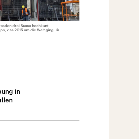
Dresden drei Busse hochkant
eppo, das 2015 um die Welt ging.
©
bung in
allen