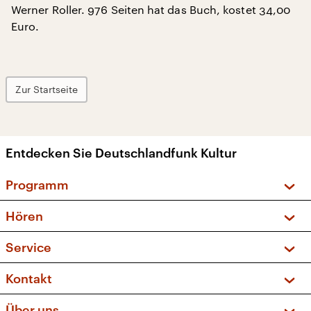
Werner Roller. 976 Seiten hat das Buch, kostet 34,00
Euro.
Zur Startseite
Entdecken Sie Deutschlandfunk Kultur
Programm
Vorschau und Rückschau
Hören
Sendungen und Podcasts
Livestream
Service
Musikliste
Frequenzen (UKW + DAB+)
FAQ
Kontakt
Kakadu – Das Kinderprogramm
Apps
Archiv
Hörerservice
Über uns