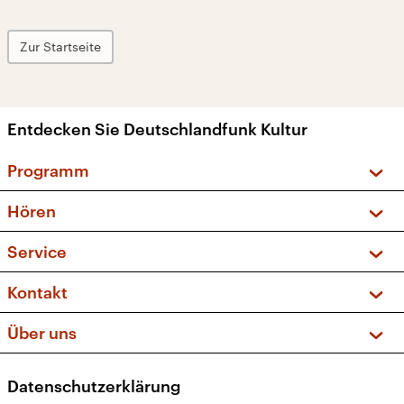
Zur Startseite
Entdecken Sie Deutschlandfunk Kultur
Programm
Vorschau und Rückschau
Hören
Sendungen und Podcasts
Livestream
Service
Musikliste
Frequenzen (UKW + DAB+)
FAQ
Kontakt
Kakadu – Das Kinderprogramm
Apps
Archiv
Hörerservice
Über uns
Newsletter
Social Media
Deutschlandradio
RSS
Datenschutzerklärung
Presse
Veranstaltungen