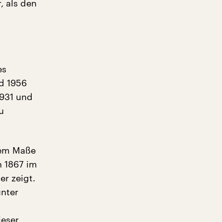
, als den
es
od 1956
1931 und
u
gem Maße
n 1867 im
r zeigt.
unter
ieser