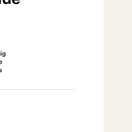
tig
e
s