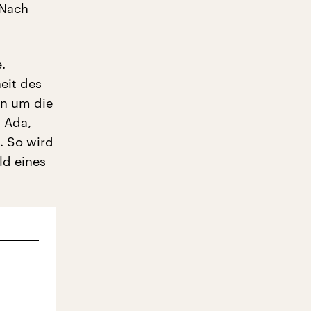
 Nach
.
eit des
en um die
n Ada,
. So wird
ld eines