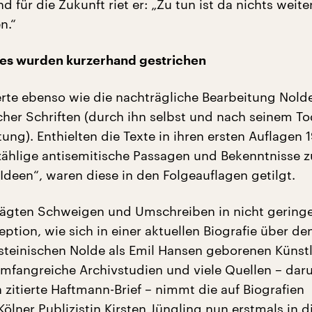
d für die Zukunft riet er: „Zu tun ist da nichts weiter
n.“
hes wurden kurzerhand gestrichen
erte ebenso wie die nachträgliche Bearbeitung Nold
cher Schriften (durch ihn selbst und nach seinem T
tung). Enthielten die Texte in ihren ersten Auflagen 
ählige antisemitische Passagen und Bekenntnisse z
Ideen“, waren diese in den Folgeauflagen getilgt.
prägten Schweigen und Umschreiben in nicht gerin
ption, wie sich in einer aktuellen Biografie über de
steinischen Nolde als Emil Hansen geborenen Künstle
umfangreiche Archivstudien und viele Quellen – dar
 zitierte Haftmann-Brief – nimmt die auf Biografien
 Kölner Publizistin Kirsten Jüngling nun erstmals in d