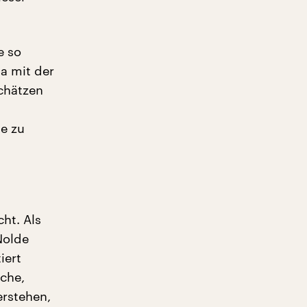
e so
a mit der
chätzen
he zu
cht. Als
Nolde
iert
sche,
erstehen,