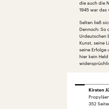
die auch die N
1945 war das v
Selten ließ si
Dennoch: So d
Urdeutschen b
Kunst, seine L
seine Erfolge
hier kein Held
widersprüchli
Kirsten J
Propyläen
352 Seite