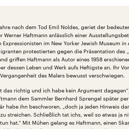
Jahre nach dem Tod Emil Noldes, geriet der bedeut
er Werner Haftmann anlässlich einer Ausstellungsbet
 Expressionisten im New Yorker Jewish Museum in 
migranten protestierten gegen die Präsentation des 
und griffen Haftmann als Autor eines 1958 erschien
er dessen Leben und Werk aufs Heftigste an. Ihr Vor
-Vergangenheit des Malers bewusst verschwiegen.
ist das richtig und ich habe kein Argument dagegen“
ftmann dem Sammler Bernhard Sprengel später per 
är habe ihn beschworen, „doch ja jeden Hinweis dar
 streichen. Schließlich tat ichs, weil so etwas ja n
tun hat.“ Mit Mühen gelang es Haftmann, einen Ska