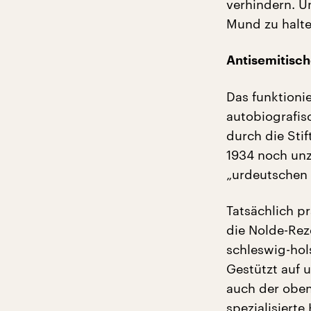
verhindern. Un
Mund zu halte
Antisemitisc
Das funktioni
autobiografis
durch die Stif
1934 noch unz
„urdeutschen 
Tatsächlich 
die Nolde-Reze
schleswig-hol
Gestützt auf 
auch der oben
spezialisierte