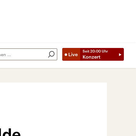
Seit
20:00
Uhr
Live
Konzert
lde