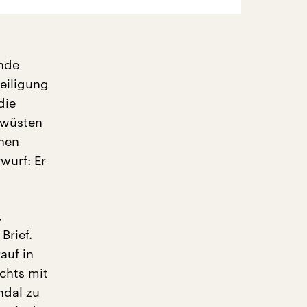
ende
eiligung
die
„wüsten
enen
wurf: Er
,
Brief.
auf in
ichts mit
ndal zu