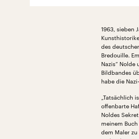
1963, sieben 
Kunsthistorik
des deutschen
Bredouille. E
Nazis“ Nolde 
Bildbandes üb
habe die Nazi
„Tatsächlich 
offenbarte Ha
Noldes Sekret
meinem Buch zu
dem Maler zu 