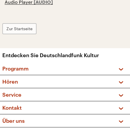
Audio Player
Zur Startseite
Entdecken Sie Deutschlandfunk Kultur
Programm
Vorschau und Rückschau
Hören
Sendungen und Podcasts
Livestream
Service
Musikliste
Frequenzen (UKW + DAB+)
FAQ
Kontakt
Kakadu – Das Kinderprogramm
Apps
Archiv
Hörerservice
Über uns
Newsletter
Social Media