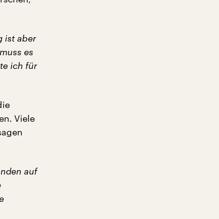
g ist aber
 muss es
e ich für
die
n. Viele
 sagen
ünden auf
e
e