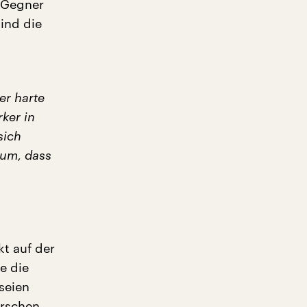
i-Gegner
sind die
er harte
rker in
sich
arum, dass
kt auf der
e die
seien
urschen,