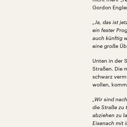
Gordon Engler,
„Ja, das ist je
ein fester Pr
auch künftig w
eine große Üb
Unten in der 
Straßen. Die 
schwarz vermu
wollen, kommt
„Wir sind nac
die Straße zu 
abziehen zu l
Eisenach mit i