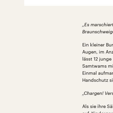
„Es marschiert
Braunschweige
Ein kleiner B
Augen, im Anz
lässt 12 jung
Samtwams mit
Einmal aufmars
Handschutz sie
„Chargen! Vers
Als sie ihre S