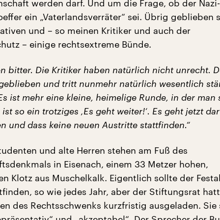
nschaft werden darf. Und um die Frage, ob der Naz
effer ein „Vaterlandsverräter“ sei. Übrig geblieben 
ativen und – so meinen Kritiker und auch der
hutz – einige rechtsextreme Bünde.
en bitter. Die Kritiker haben natürlich nicht unrecht. D
 geblieben und tritt nunmehr natürlich wesentlich stä
s ist mehr eine kleine, heimelige Runde, in der man 
ist so ein trotziges ‚Es geht weiter!‘. Es geht jetzt d
en und dass keine neuen Austritte stattfinden.“
udenten und alte Herren stehen am Fuß des
tsdenkmals in Eisenach, einem 33 Metzer hohen,
n Klotz aus Muschelkalk. Eigentlich sollte der Festa
finden, so wie jedes Jahr, aber der Stiftungsrat hatt
n des Rechtsschwenks kurzfristig ausgeladen. Sie 
epräsentativ“ und „akzeptabel“. Der Sprecher der B