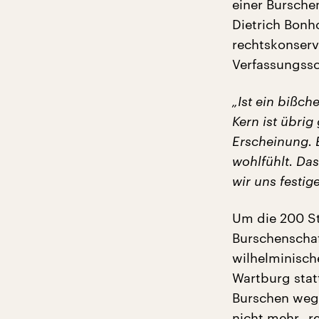
einer Bursche
Dietrich Bonho
rechtskonserv
Verfassungssc
„Ist ein bißch
Kern ist übrig
Erscheinung. E
wohlfühlt. Das 
wir uns festig
Um die 200 St
Burschenschaf
wilhelminische
Wartburg statt
Burschen wege
nicht mehr „r