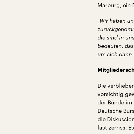
Marburg, ein D
„Wir haben un
zurückgenomme
die sind in un
bedeuten, das
um sich dann d
Mitglieders
Die verbliebe
vorsichtig ge
der Bünde im 
Deutsche Burs
die Diskussio
fast zerriss. 