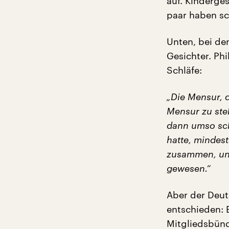
auf. Kinderges
paar haben sc
Unten, bei den
Gesichter. Ph
Schläfe:
„Die Mensur, 
Mensur zu ste
dann umso schö
hatte, mindes
zusammen, und
gewesen.“
Aber der Deu
entschieden: E
Mitgliedsbünd