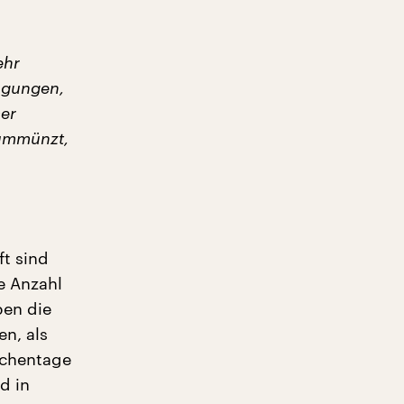
ehr
ugungen,
mer
 ummünzt,
t sind
e Anzahl
ben die
n, als
schentage
d in