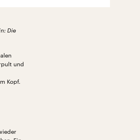
n: Die
malen
rpult und
m Kopf.
 wieder