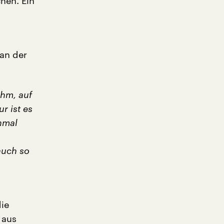
hen. Ein
 an der
ehm, auf
r ist es
inmal
auch so
die
 aus