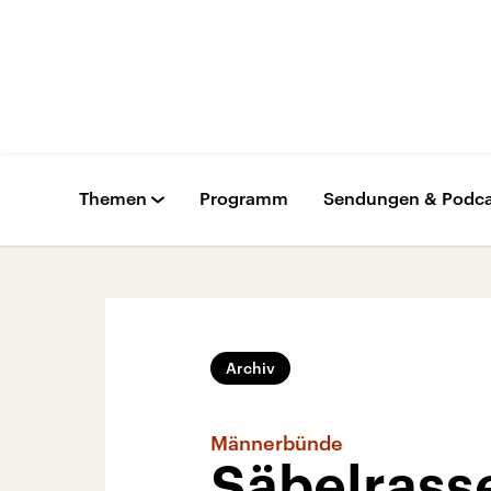
Themen
Programm
Sendungen & Podca
Archiv
Männerbünde
Säbelrass