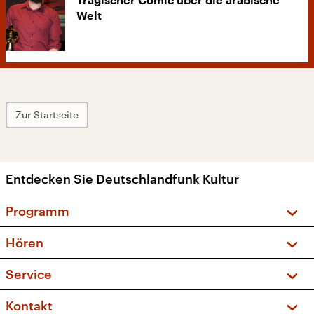
Tragischer Comic über die arabische
Welt
Zur Startseite
Entdecken Sie Deutschlandfunk Kultur
Programm
Vorschau und Rückschau
Hören
Sendungen und Podcasts
Livestream
Service
Musikliste
Frequenzen (UKW + DAB+)
FAQ
Kontakt
Kakadu – Das Kinderprogramm