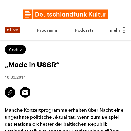
Live
Programm
Podcasts
Archiv
„Made in USSR“
18.03.2014
Email
Link
kopieren/teilen
Manche Konzertprogramme erhalten über Nacht eine
ungeahnte politische Aktualität. Wenn zum Beispiel
das Nationalorchester der baltischen Republik
Lettland Musik aus Zeiten der Sowjetunion aufführt