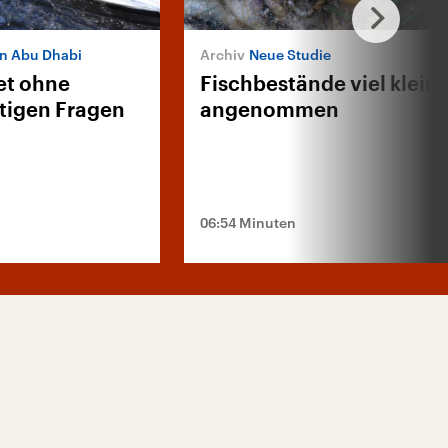
n Abu Dhabi
Neue Studie
et ohne
Fischbestände viel kleine
htigen Fragen
angenommen
06:54 Minuten