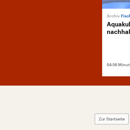
Fisc
Aquakul
nachhal
04:56 Minu
Zur Startseite