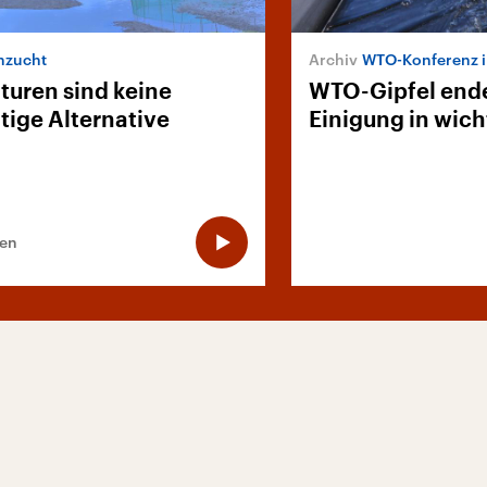
hzucht
WTO-Konferenz i
turen sind keine
WTO-Gipfel end
tige Alternative
Einigung in wic
ten