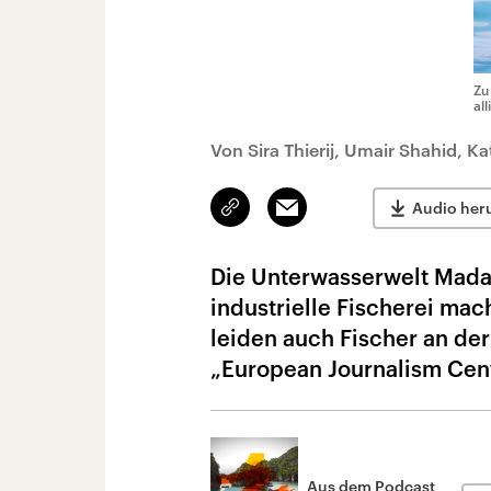
Zu
al
Von Sira Thierij, Umair Shahid, Ka
Link
Email
Audio her
kopieren/teilen
Die Unterwasserwelt Madaga
industrielle Fischerei ma
leiden auch Fischer an de
„European Journalism Cent
Aus dem Podcast