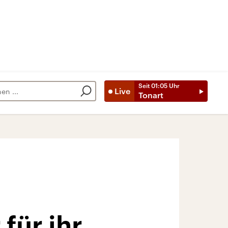
Seit
01:05
Uhr
Live
Tonart
für ihr