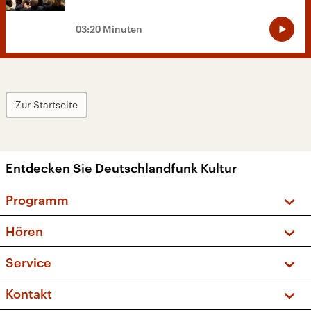
03:20 Minuten
Zur Startseite
Entdecken Sie Deutschlandfunk Kultur
Programm
Vorschau und Rückschau
Hören
Sendungen und Podcasts
Livestream
Service
Musikliste
Frequenzen (UKW + DAB+)
FAQ
Kontakt
Kakadu – Das Kinderprogramm
Apps