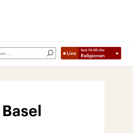
Seit
14:05
Uhr
Live
Religionen
 Basel