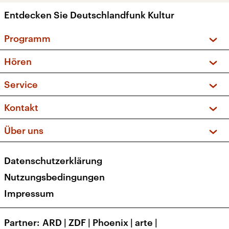
Entdecken Sie Deutschlandfunk Kultur
Programm
Vorschau und Rückschau
Hören
Sendungen und Podcasts
Livestream
Service
Musikliste
Frequenzen (UKW + DAB+)
FAQ
Kontakt
Kakadu – Das Kinderprogramm
Apps
Archiv
Hörerservice
Über uns
Newsletter
Social Media
Deutschlandradio
RSS
Datenschutzerklärung
Presse
Veranstaltungen
Nutzungsbedingungen
Karriere
Impressum
Transparenz
Korrekturen und Richtigstellungen
Partner
ARD
|
ZDF
|
Phoenix
|
arte
|