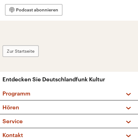
Podcast abonnieren
Zur Startseite
Entdecken Sie Deutschlandfunk Kultur
Programm
Vorschau und Rückschau
Hören
Sendungen und Podcasts
Livestream
Service
Musikliste
Frequenzen (UKW + DAB+)
FAQ
Kontakt
Kakadu – Das Kinderprogramm