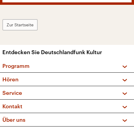
Zur Startseite
Entdecken Sie Deutschlandfunk Kultur
Programm
Vorschau und Rückschau
Hören
Sendungen und Podcasts
Livestream
Service
Musikliste
Frequenzen (UKW + DAB+)
FAQ
Kontakt
Kakadu – Das Kinderprogramm
Apps
Archiv
Hörerservice
Über uns
Newsletter
Social Media
Deutschlandradio
RSS