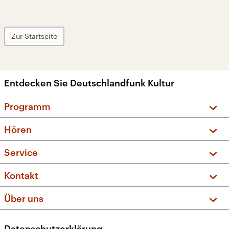
Zur Startseite
Entdecken Sie Deutschlandfunk Kultur
Programm
Vorschau und Rückschau
Hören
Sendungen und Podcasts
Livestream
Service
Musikliste
Frequenzen (UKW + DAB+)
FAQ
Kontakt
Kakadu – Das Kinderprogramm
Apps
Archiv
Hörerservice
Über uns
Newsletter
Social Media
Deutschlandradio
RSS
Datenschutzerklärung