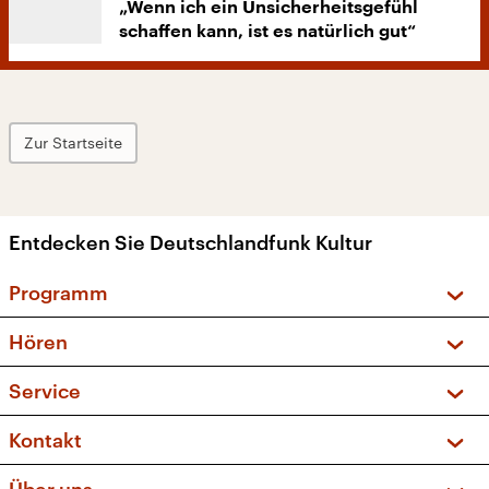
„Wenn ich ein Unsicherheitsgefühl
schaffen kann, ist es natürlich gut“
Zur Startseite
Entdecken Sie Deutschlandfunk Kultur
Programm
Vorschau und Rückschau
Hören
Sendungen und Podcasts
Livestream
Service
Musikliste
Frequenzen (UKW + DAB+)
FAQ
Kontakt
Kakadu – Das Kinderprogramm
Apps
Archiv
Hörerservice