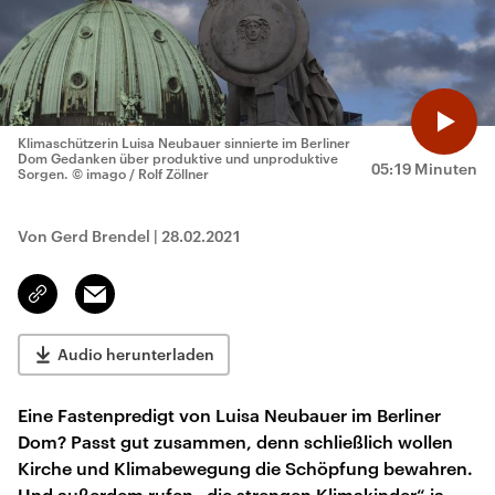
Klimaschützerin Luisa Neubauer sinnierte im Berliner
Dom Gedanken über produktive und unproduktive
05:19 Minuten
Sorgen.
© imago / Rolf Zöllner
Von Gerd Brendel
|
28.02.2021
Email
Link
kopieren/teilen
Audio herunterladen
Eine Fastenpredigt von Luisa Neubauer im Berliner
Dom? Passt gut zusammen, denn schließlich wollen
Kirche und Klimabewegung die Schöpfung bewahren.
Und außerdem rufen „die strengen Klimakinder“ ja