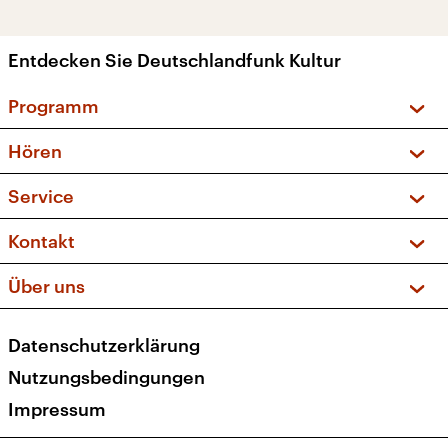
Entdecken Sie Deutschlandfunk Kultur
Programm
Vorschau und Rückschau
Hören
Sendungen und Podcasts
Livestream
Service
Musikliste
Frequenzen (UKW + DAB+)
FAQ
Kontakt
Kakadu – Das Kinderprogramm
Apps
Archiv
Hörerservice
Über uns
Newsletter
Social Media
Deutschlandradio
RSS
Datenschutzerklärung
Presse
Veranstaltungen
Nutzungsbedingungen
Karriere
Impressum
Transparenz