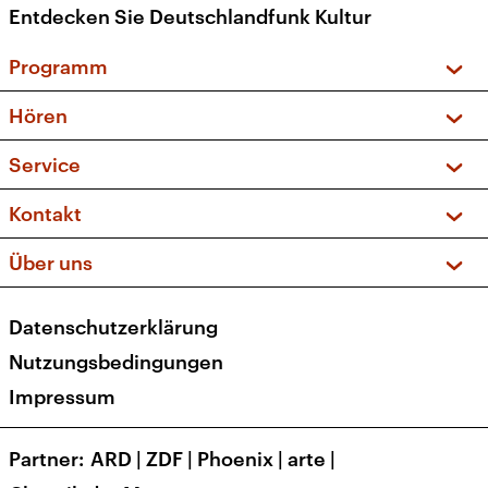
Entdecken Sie Deutschlandfunk Kultur
Programm
Vorschau und Rückschau
Hören
Sendungen und Podcasts
Livestream
Service
Musikliste
Frequenzen (UKW + DAB+)
FAQ
Kontakt
Kakadu – Das Kinderprogramm
Apps
Archiv
Hörerservice
Über uns
Newsletter
Social Media
Deutschlandradio
RSS
Datenschutzerklärung
Presse
Veranstaltungen
Nutzungsbedingungen
Karriere
Impressum
Transparenz
Korrekturen und Richtigstellungen
Partner
ARD
|
ZDF
|
Phoenix
|
arte
|
Barrierefreiheit