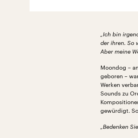
„Ich bin irgen
der ihren. So 
Aber meine We
Moondog – am 
geboren – war
Werken verban
Sounds zu Orc
Kompositionen
gewürdigt. So
„Bedenken Sie