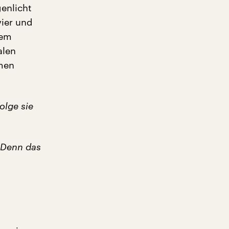
genlicht
vier und
nem
alen
mmen
olge sie
 Denn das