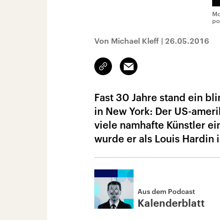
Mo
po
Von Michael Kleff
|
26.05.2016
Link
Email
kopieren/teilen
Fast 30 Jahre stand ein b
in New York: Der US-amer
viele namhafte Künstler ei
wurde er als Louis Hardin 
Aus dem Podcast
Kalenderblatt