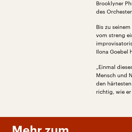
Brooklyner Phi
des Orchester
Bis zu seinem
vom streng e
improvisatori
Ilona Goebel h
„Einmal diese
Mensch und Na
den härtesten
richtig, wie e
Mehr zum