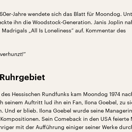
 60er-Jahre wendete sich das Blatt für Moondog. Un
ckte ihn die Woodstock-Generation. Janis Joplin n
 Madrigals „All Is Loneliness” auf. Kommentar des
verhunzt!“
 Ruhrgebiet
g des Hessischen Rundfunks kam Moondog 1974 nac
h seinem Auftritt lud ihn ein Fan, Ilona Goebel, zu si
n. Und er blieb. Ilona Goebel wurde seine Manageri
e Kompositionen. Sein Comeback in den USA feiert
hriger mit der Aufführung einiger seiner Werke durc