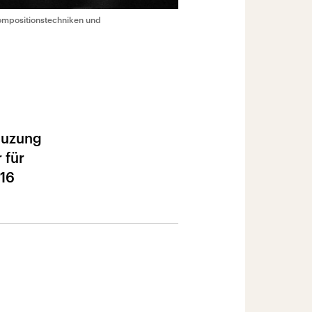
ompositionstechniken und
reuzung
 für
916