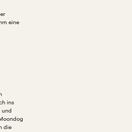
ter
ahm eine
h
ch ins
n und
e Moondog
h die