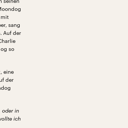
n seinen
 Moondog
 mit
er, sang
. Auf der
Charlie
dog so
, eine
uf der
ondog
 oder in
ollte ich