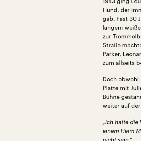
1943 ging Lou
Hund, der im
gab. Fast 30 J
langem weißen
zur Trommelbe
Straße machte 
Parker, Leona
zum allseits 
Doch obwohl er
Platte mit Ju
Bühne gestand
weiter auf der
„Ich hatte die
einem Heim Ma
nicht sein.“