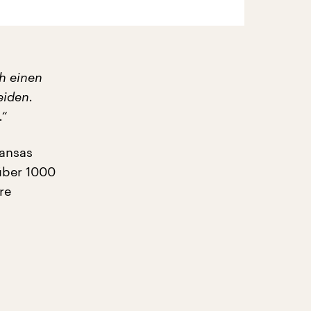
ch einen
eiden.
.“
Kansas
über 1000
re