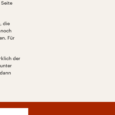
 Seite
, die
nnoch
en. Für
rklich der
unter
 dann