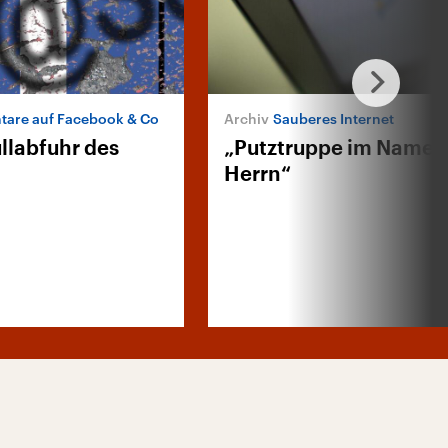
are auf Facebook & Co
Sauberes Internet
llabfuhr des
„Putztruppe im Namen
Herrn“