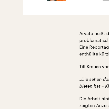
Arvato heißt d
problematisch
Eine Reportag
enthüllte kür
Till Krause v
„Die sehen dor
bieten hat – 
Die Arbeit hin
zeigten Anzei