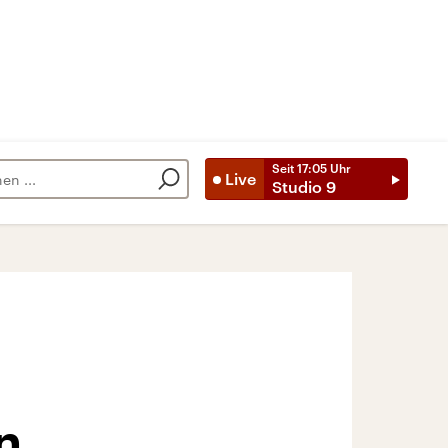
Seit
17:05
Uhr
Live
Studio 9
n