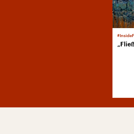
#Inside
„Flie