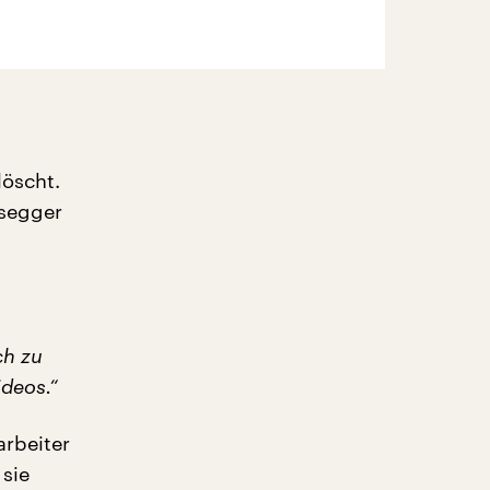
löscht.
ssegger
ch zu
deos.“
arbeiter
sie