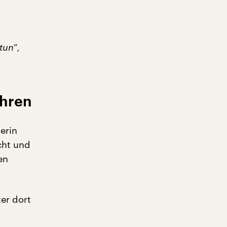
tun“,
ahren
kerin
cht und
en
er dort