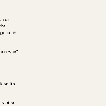
e vor
cht
 gelöscht
chen was“
k sollte
nau eben