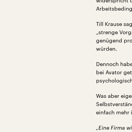
widerspricht 
Arbeitsbedin
Till Krause sa
„strenge Vorg
genügend prob
würden.
Dennoch habe 
bei Avator get
psychologisch
Was aber eigen
Selbstverständ
einfach mehr 
„Eine Firma w