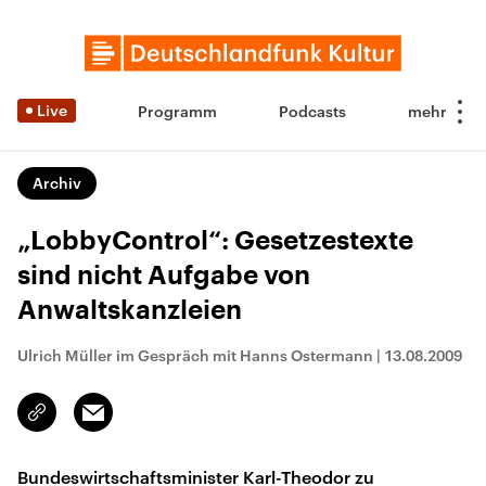
Live
Programm
Podcasts
Archiv
„LobbyControl“: Gesetzestexte
sind nicht Aufgabe von
Anwaltskanzleien
Ulrich Müller im Gespräch mit Hanns Ostermann
|
13.08.2009
Email
Link
kopieren/teilen
Bundeswirtschaftsminister Karl-Theodor zu