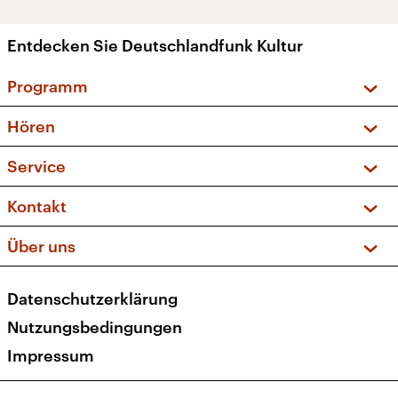
Entdecken Sie Deutschlandfunk Kultur
Programm
Vorschau und Rückschau
Hören
Sendungen und Podcasts
Livestream
Service
Musikliste
Frequenzen (UKW + DAB+)
FAQ
Kontakt
Kakadu – Das Kinderprogramm
Apps
Archiv
Hörerservice
Über uns
Newsletter
Social Media
Deutschlandradio
RSS
Datenschutzerklärung
Presse
Veranstaltungen
Nutzungsbedingungen
Karriere
Impressum
Transparenz
Korrekturen und Richtigstellungen