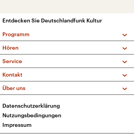
Entdecken Sie Deutschlandfunk Kultur
Programm
Vorschau und Rückschau
Hören
Sendungen und Podcasts
Livestream
Service
Musikliste
Frequenzen (UKW + DAB+)
FAQ
Kontakt
Kakadu – Das Kinderprogramm
Apps
Archiv
Hörerservice
Über uns
Newsletter
Social Media
Deutschlandradio
RSS
Datenschutzerklärung
Presse
Veranstaltungen
Nutzungsbedingungen
Karriere
Impressum
Transparenz