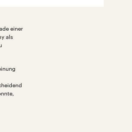
lade einer
my als
u
heinung
scheidend
onnte,