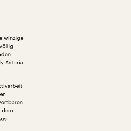
ie winzige
völlig
lnden
ly Astoria
tivarbeit
er
wertbaren
er dem
Aus