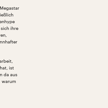
n Megastar
ießlich
ienhype
sich ihre
ren,
innhafter
arbeit,
at, ist
on da aus
nd warum