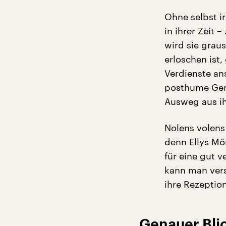
Ohne selbst i
in ihrer Zeit 
wird sie gra
erloschen ist,
Verdienste ans
posthume Gere
Ausweg aus ih
Nolens volens 
denn Ellys Mö
für eine gut v
kann man vers
ihre Rezeption 
Genauer Blic