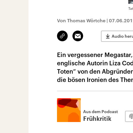
Ta
Von Thomas Wörtche
|
07.06.201
Link
Email
Audio her
kopieren/teilen
Ein vergessener Megastar,
englische Autorin Liza Co
Toten“ von den Abgründen
die bösen Ironien des The
Aus dem Podcast
Frühkritik