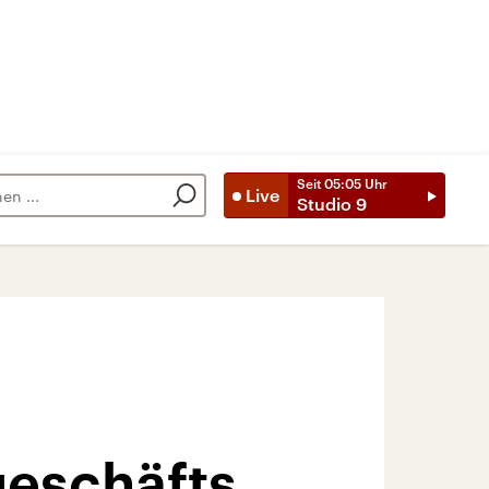
Seit
05:05
Uhr
Live
Studio 9
geschäfts