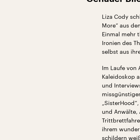
Liza Cody sch
More“ aus dem
Einmal mehr t
Ironien des Th
selbst aus ihr
Im Laufe von 
Kaleidoskop a
und Interviews
missgünstigen
„SisterHood“,
und Anwälte, 
Trittbrettfahr
ihrem wunderb
schildern wei