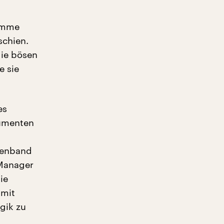
Gimme
schien.
die bösen
e sie
es
kumenten
uenband
 Manager
ie
 mit
gik zu