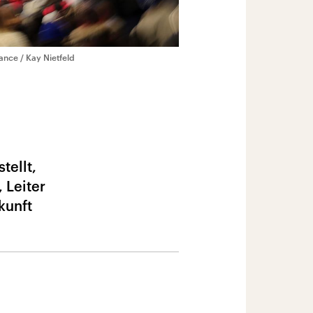
iance / Kay Nietfeld
tellt,
 Leiter
kunft