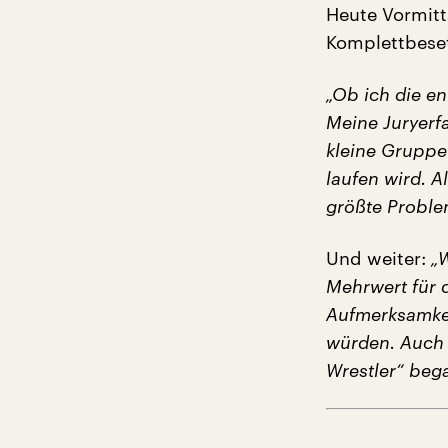
Heute Vormitt
Komplettbeset
„Ob ich die e
Meine Juryerf
kleine Gruppe 
laufen wird. A
größte Proble
Und weiter:
„
Mehrwert für 
Aufmerksamkei
würden. Auch 
Wrestler“ bega