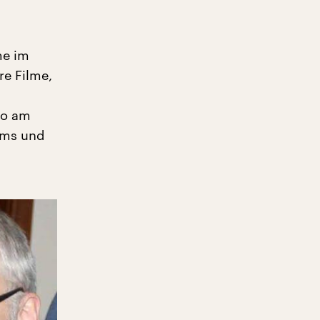
me im
re Filme,
io am
ums und