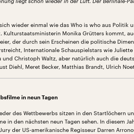
nung liegt schon wieder in der Luft. Der Berlinale-Pa
t sich wieder einmal wie das Who is who aus Politik 
 Kulturstaatsministerin Monika Grütters kommt, au
eier, der durch sein Erscheinen die politische Dime
rstreicht, Internationale Schauspielstars wie Juliette
 und Christoph Waltz, aber natürlich auch die deut
st Diehl, Meret Becker, Matthias Brandt, Ulrich Noe
bsfilme in neun Tagen
ieder des Wettbewerbs sitzen in den Startlöchern u
me in den nächsten neun Tagen sehen. In diesem Jahr
 Jury der US-amerikanische Regisseur Darren Arrono