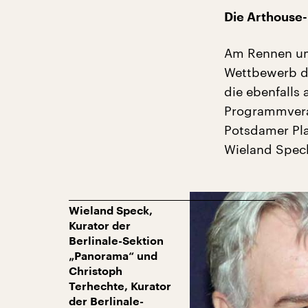
Die Arthouse
Am Rennen um
Wettbewerb de
die ebenfalls 
Programmveran
Potsdamer Pla
Wieland Speck
Wieland Speck,
Kurator der
Berlinale-Sektion
„Panorama“ und
Christoph
Terhechte, Kurator
der Berlinale-