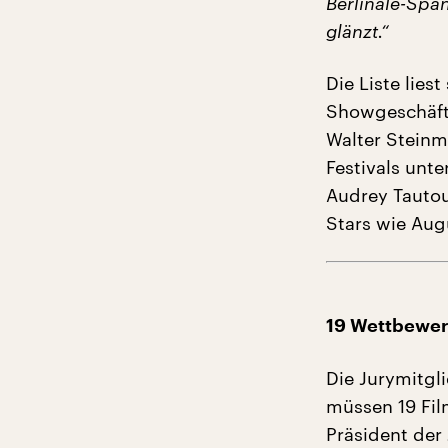
Berlinale-Span
glänzt.“
Die Liste lies
Showgeschäft.
Walter Steinm
Festivals unte
Audrey Tautou
Stars wie Augu
19 Wettbewer
Die Jurymitgl
müssen 19 Fil
Präsident der