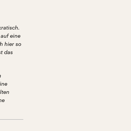
ratisch.
auf eine
h hier so
st das
n
ine
lten
he