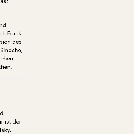
last
und
ch Frank
nsion des
 Binoche,
schen
then.
nd
 ist der
fsky.