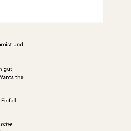
ereist und
n gut
Wants the
Einfall
ische