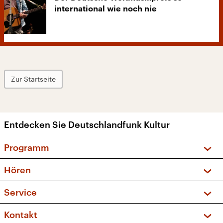
international wie noch nie
Zur Startseite
Entdecken Sie Deutschlandfunk Kultur
Programm
Vorschau und Rückschau
Hören
Sendungen und Podcasts
Livestream
Service
Musikliste
Frequenzen (UKW + DAB+)
FAQ
Kontakt
Kakadu – Das Kinderprogramm