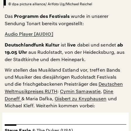
©
dpa picture alliance/ Arifoto Ug/Michael Reichel
Das
wurde in unserer
Programm des Festivals
Sendung Tonart bereits vorgestellt:
Audio Player
ist
dabei und sendet
Deutschlandfunk Kultur
live
ab
aus Rudolstadt, von der Heidecksburg, aus
19.05 Uhr
der Stadtkirche und dem Heinepark.
Wir stellen das Musikland Estland vor, treffen Bands
und Musiker des diesjährigen Rudolstadt Festivals
und die frischgebackenen Preisträger des
Deutschen
Weltmusikpreises RUTH
:
Cymin Samawatie
,
Dine
Doneff
& Maria Dafka,
Gisbert zu Knyphausen
und
Michael Kleff. Weiterhin kommen vorbei:
& The Dukes (USA)
Steve Earle