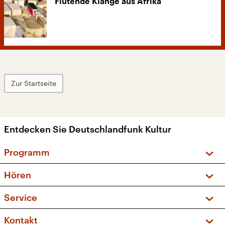
Flutende Klänge aus Afrika
Zur Startseite
Entdecken Sie Deutschlandfunk Kultur
Programm
Vorschau und Rückschau
Hören
Sendungen und Podcasts
Livestream
Service
Musikliste
Frequenzen (UKW + DAB+)
FAQ
Kontakt
Kakadu – Das Kinderprogramm