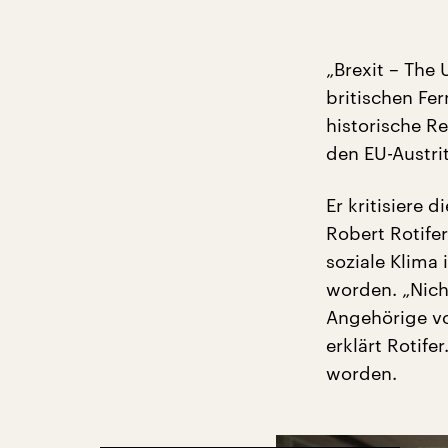
„Brexit – The
britischen Fe
historische R
den EU-Austri
Er kritisiere 
Robert Rotife
soziale Klima 
worden. „Nich
Angehörige vo
erklärt Rotife
worden.