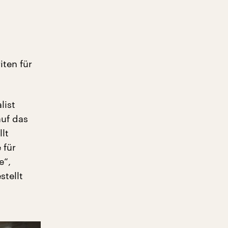
iten für
list
auf das
lt
 für
e“,
stellt