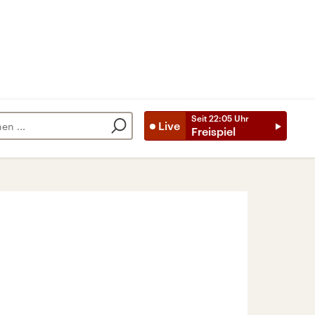
Seit
22:05
Uhr
Live
Freispiel