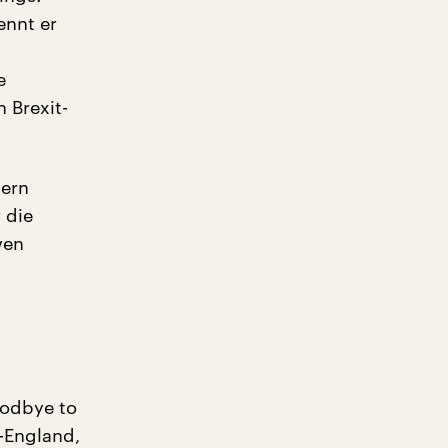
ennt er
e
 Brexit-
tern
 die
ven
oodbye to
-England,