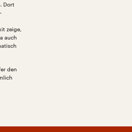
. Dort
–
it zeige,
ja auch
matisch
fer den
mlich