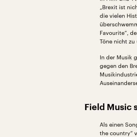
„Brexit ist ni
die vielen Hi
überschwemmt 
Favourite“, d
Töne nicht zu
In der Musik 
gegen den Brex
Musikindustri
Auseinanderse
Field Music 
Als einen Son
the country“ 