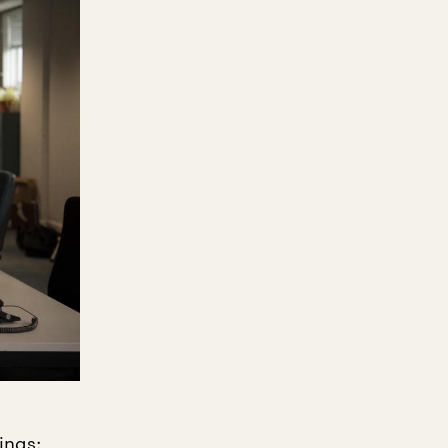
ings: