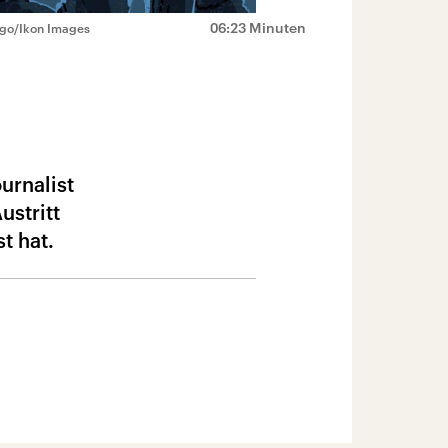
06:23 Minuten
go/Ikon Images
urnalist
ustritt
t hat.