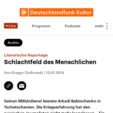
Live
Programm
Podcasts
Archiv
Literarische Reportage
Schlachtfeld des Menschlichen
Von Gregor Ziolkowski
|
13.01.2014
Email
Link
kopieren/teilen
Seinen Militärdienst leistete Arkadi Babtschenko in
Tschetschenien. Die Kriegserfahrung hat den
russischen Journalisten nicht mehr losgelassen. „Ein