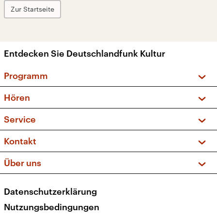
Zur Startseite
Entdecken Sie Deutschlandfunk Kultur
Programm
Vorschau und Rückschau
Hören
Sendungen und Podcasts
Livestream
Service
Musikliste
Frequenzen (UKW + DAB+)
FAQ
Kontakt
Kakadu – Das Kinderprogramm
Apps
Archiv
Hörerservice
Über uns
Newsletter
Social Media
Deutschlandradio
RSS
Datenschutzerklärung
Presse
Veranstaltungen
Nutzungsbedingungen
Karriere