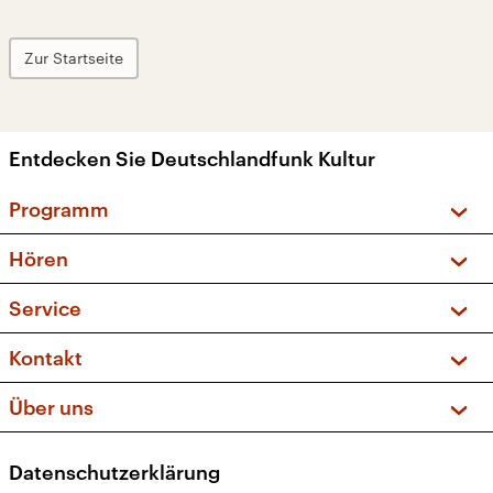
Zur Startseite
Entdecken Sie Deutschlandfunk Kultur
Programm
Vorschau und Rückschau
Hören
Sendungen und Podcasts
Livestream
Service
Musikliste
Frequenzen (UKW + DAB+)
FAQ
Kontakt
Kakadu – Das Kinderprogramm
Apps
Archiv
Hörerservice
Über uns
Newsletter
Social Media
Deutschlandradio
RSS
Datenschutzerklärung
Presse
Veranstaltungen