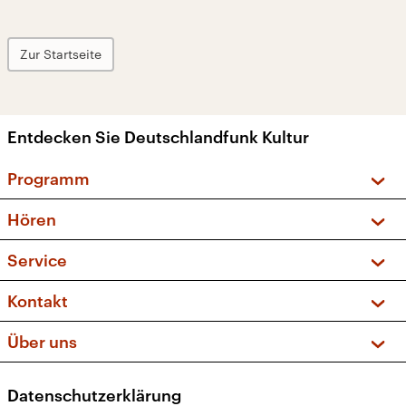
Zur Startseite
Entdecken Sie Deutschlandfunk Kultur
Programm
Vorschau und Rückschau
Hören
Sendungen und Podcasts
Livestream
Service
Musikliste
Frequenzen (UKW + DAB+)
FAQ
Kontakt
Kakadu – Das Kinderprogramm
Apps
Archiv
Hörerservice
Über uns
Newsletter
Social Media
Deutschlandradio
RSS
Datenschutzerklärung
Presse