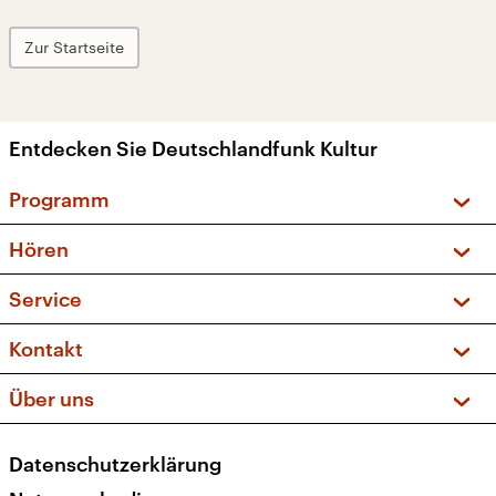
Zur Startseite
Entdecken Sie Deutschlandfunk Kultur
Programm
Vorschau und Rückschau
Hören
Sendungen und Podcasts
Livestream
Service
Musikliste
Frequenzen (UKW + DAB+)
FAQ
Kontakt
Kakadu – Das Kinderprogramm
Apps
Archiv
Hörerservice
Über uns
Newsletter
Social Media
Deutschlandradio
RSS
Datenschutzerklärung
Presse
Veranstaltungen