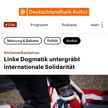
Live
Programm
Podcasts
Meinung & Debatte
Politik
Archiv
Antiamerikanismus
Linke Dogmatik untergräbt
internationale Solidarität