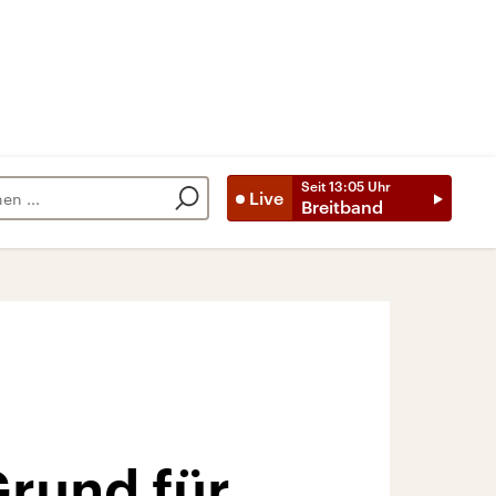
Seit
13:05
Uhr
Live
Breitband
Grund für