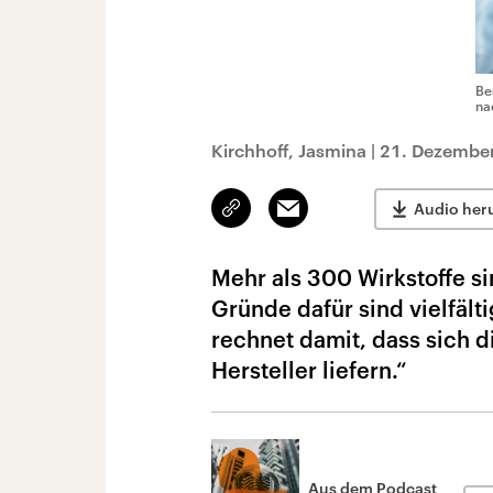
Be
na
Kirchhoff, Jasmina
|
21. Dezember
Link
Email
Audio her
kopieren/teilen
Mehr als 300 Wirkstoffe si
Gründe dafür sind vielfält
rechnet damit, dass sich d
Hersteller liefern.“
Aus dem Podcast