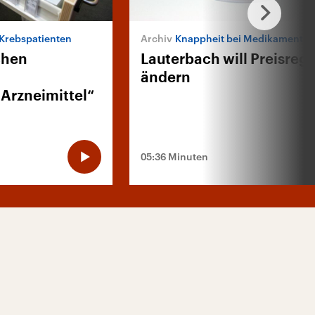
Krebspatienten
Knappheit bei Medikamenten
chen
Lauterbach will Preisreg
ändern
 Arzneimittel“
05:36 Minuten