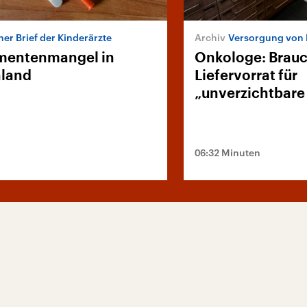
ner Brief der Kinderärzte
Versorgung von 
mentenmangel in
Onkologe: Brau
hland
Liefervorrat für
„unverzichtbare
06:32 Minuten