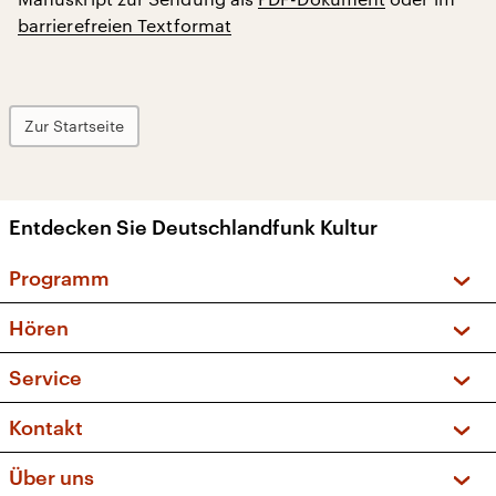
barrierefreien Textformat
Zur Startseite
Entdecken Sie Deutschlandfunk Kultur
Programm
Vorschau und Rückschau
Hören
Sendungen und Podcasts
Livestream
Service
Musikliste
Frequenzen (UKW + DAB+)
FAQ
Kontakt
Kakadu – Das Kinderprogramm
Apps
Archiv
Hörerservice
Über uns
Newsletter